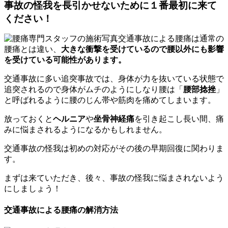
事故の怪我を長引かせないために１番最初に来て
ください！
交通事故による腰痛は通常の
腰痛とは違い、
大きな衝撃を受けているので腰以外にも影響
を受けている可能性があります。
交通事故に多い追突事故では、身体が力を抜いている状態で
追突されるので身体がムチのようにしなり腰は「
腰部捻挫
」
と呼ばれるように腰のじん帯や筋肉を痛めてしまいます。
放っておくと
ヘルニア
や
坐骨神経痛
を引き起こし長い間、痛
みに悩まされるようになるかもしれません。
交通事故の怪我は初めの対応がその後の早期回復に関わりま
す。
まずは来ていただき、後々、事故の怪我に悩まされないよう
にしましょう！
交通事故による腰痛の解消方法