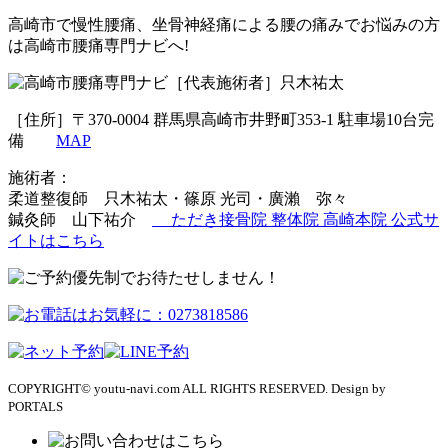
高崎市で慢性腰痛、坐骨神経痛による腰の痛みでお悩みの方
は高崎市腰痛専門ナビへ!
［代表施術者］只木祐太
［住所］〒370-0004 群馬県高崎市井野町353-1 駐車場10台完
備
MAP
施術者：
柔道整復師 只木祐太・篠原 光司・廣瀨 弥々
鍼灸師 山下祐介
ただき接骨院 整体院 高崎本院 公式サ
イトはこちら
COPYRIGHT© youtu-navi.com ALL RIGHTS RESERVED. Design by
PORTALS