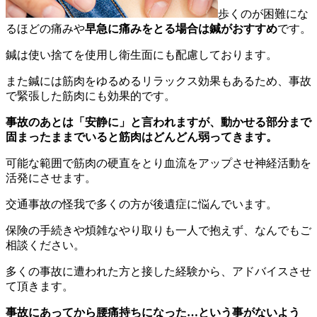
歩くのが困難にな
るほどの痛みや
早急に痛みをとる場合は鍼がおすすめ
です。
鍼は使い捨てを使用し衛生面にも配慮しております。
また鍼には筋肉をゆるめるリラックス効果もあるため、事故
で緊張した筋肉にも効果的です。
事故のあとは「安静に」と言われますが、動かせる部分まで
固まったままでいると筋肉はどんどん弱ってきます。
可能な範囲で筋肉の硬直をとり血流をアップさせ神経活動を
活発にさせます。
交通事故の怪我で多くの方が後遺症に悩んでいます。
保険の手続きや煩雑なやり取りも一人で抱えず、なんでもご
相談ください。
多くの事故に遭われた方と接した経験から、アドバイスさせ
て頂きます。
事故にあってから腰痛持ちになった…という事がないよう